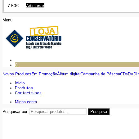
7.50
€
Adicionar
Menu
0
Novos Produtos
Em Promoção
Álbum digital
Campanha de Páscoa
CDs
DVD
I
Início
Produtos
Contacte-nos
Minha conta
Pesquisar por:
Pesquisa