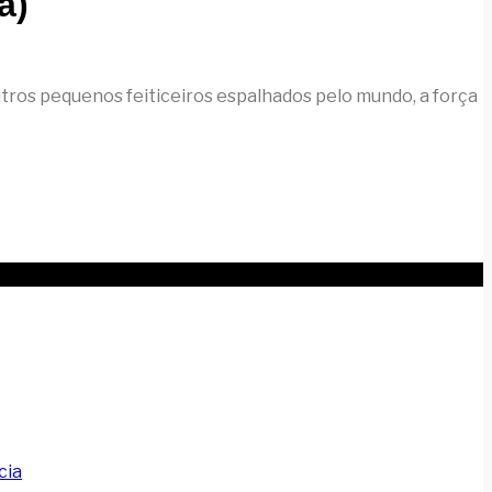
a)
outros pequenos feiticeiros espalhados pelo mundo, a força
cia