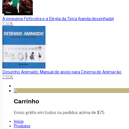
A pequena Feiticeira e a Elegia da Terra (banda desenhada)
7.50
€
Desenho Animado: Manual de apoio para Cinema de Animação
7.50
€
0
Carrinho
Envio grátis em todos os pedidos acima de $75
Início
Produtos