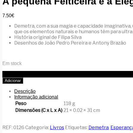
A pequena Feiticeira e a El
7.50
€
Demetra, com a sua magia e capacidade imaginativa, ut
que os elementos naturais e humanos têm para ultrap
História original de Filipa Silva
Desenhos de João Pedro Pereira e Antony Brazão
Em stock
Quantidade de A pequena Feiticeira e a Elegia da Terra (ban
Adicionar
Descrição
Informação adicional
Peso
118 g
Dimensões (C x L x A)
21 × 0.02 × 31 cm
REF:
0126
Categoria:
Livros
Etiquetas:
Demetra
,
Esperanç