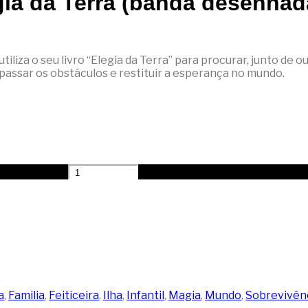
egia da Terra (banda desenhad
iliza o seu livro “Elegia da Terra” para procurar, junto de 
assar os obstáculos e restituir a esperança no mundo.
da desenhada)
a
,
Familia
,
Feiticeira
,
Ilha
,
Infantil
,
Magia
,
Mundo
,
Sobrevivên