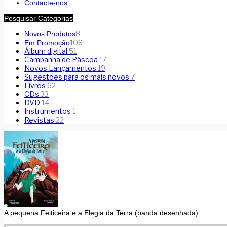
Contacte-nos
Pesquisar Categorias
8
Novos Produtos
109
Em Promoção
Álbum digital
51
Campanha de Páscoa
17
Novos Lançamentos
19
Sugestões para os mais novos
7
Livros
62
CDs
33
DVD
14
Instrumentos
1
Revistas
22
A pequena Feiticeira e a Elegia da Terra (banda desenhada)