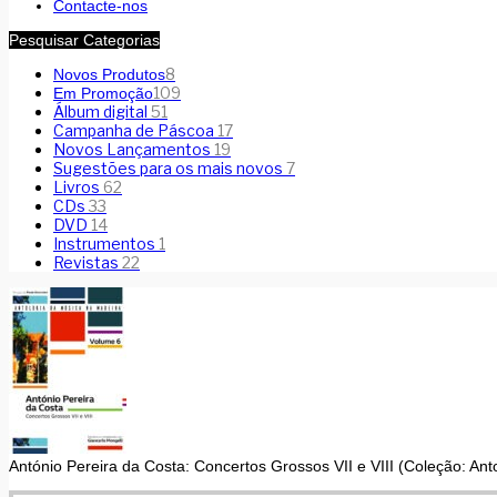
Contacte-nos
Pesquisar Categorias
8
Novos Produtos
109
Em Promoção
Álbum digital
51
Campanha de Páscoa
17
Novos Lançamentos
19
Sugestões para os mais novos
7
Livros
62
CDs
33
DVD
14
Instrumentos
1
Revistas
22
António Pereira da Costa: Concertos Grossos VII e VIII (Coleção: Ant