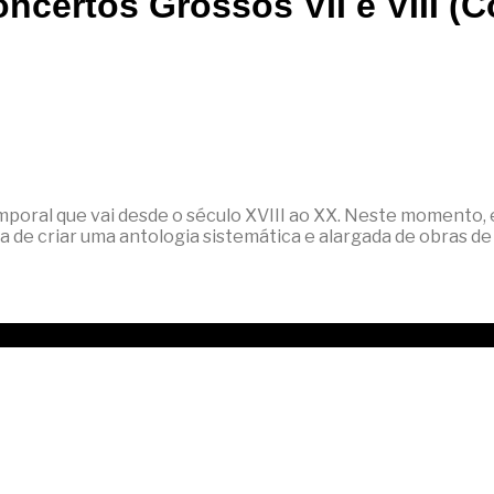
ncertos Grossos VII e VIII (
poral que vai desde o século XVIII ao XX. Neste momento,
va de criar uma antologia sistemática e alargada de obras 
I e VIII (Coleção: Antologia da Música da Madeira - 6.º Volume