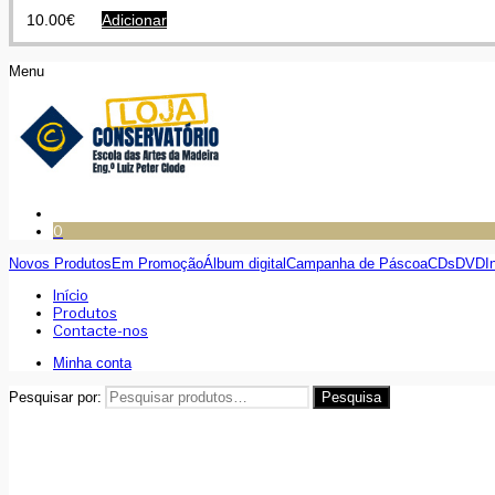
10.00
€
Adicionar
Menu
0
Novos Produtos
Em Promoção
Álbum digital
Campanha de Páscoa
CDs
DVD
I
Início
Produtos
Contacte-nos
Minha conta
Pesquisar por:
Pesquisa