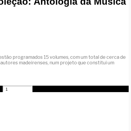
Coleção: Antologia da Música
 estão programados 15 volumes, com um total de cerca de
de autores madeirenses, num projeto que constitui um
)