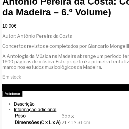
António Pereira da Costa: Co
da Madeira – 6.º Volume)
10.00
€
Autor: António Pereira da Costa
Concertos revistos e completados por Giancarlo Mongelli
A Antologia da Música na Madeira abrange um período tem
1600 páginas de música. Este projeto é a primeira tentati
marco nos estudos musicológicos da Madeira.
Em stock
Quantidade de António Pereira da Costa: Concertos Grossos VI
Adicionar
Descrição
Informação adicional
Peso
355 g
Dimensões (C x L x A)
21 × 1 × 31 cm