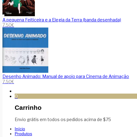
A pequena Feiticeira e a Elegia da Terra (banda desenhada)
7.50
€
Desenho Animado: Manual de apoio para Cinema de Animação
7.50
€
0
Carrinho
Envio grátis em todos os pedidos acima de $75
Início
Produtos