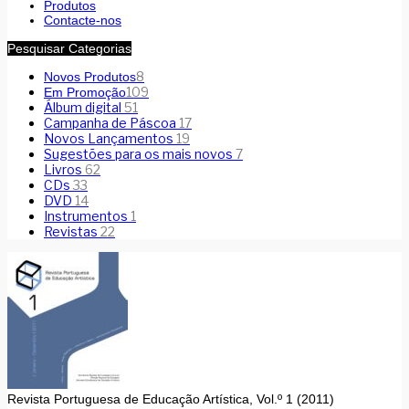
Produtos
Contacte-nos
Pesquisar Categorias
8
Novos Produtos
109
Em Promoção
Álbum digital
51
Campanha de Páscoa
17
Novos Lançamentos
19
Sugestões para os mais novos
7
Livros
62
CDs
33
DVD
14
Instrumentos
1
Revistas
22
Revista Portuguesa de Educação Artística, Vol.º 1 (2011)