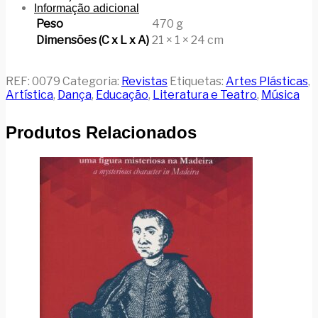
Informação adicional
Peso
470 g
Dimensões (C x L x A)
21 × 1 × 24 cm
REF:
0079
Categoria:
Revistas
Etiquetas:
Artes Plásticas
,
Artística
,
Dança
,
Educação
,
Literatura e Teatro
,
Música
Produtos Relacionados