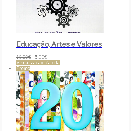
Educação, Artes e Valores
10.00
€
5.00
€
Visualização Rápida
Promo