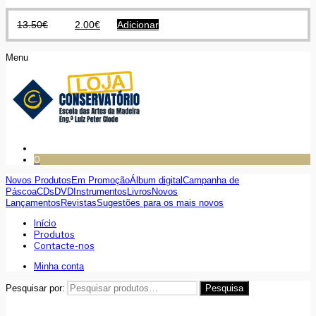
13.50
€
2.00
€
Adicionar
Menu
0
Novos Produtos
Em Promoção
Álbum digital
Campanha de
Páscoa
CDs
DVD
Instrumentos
Livros
Novos
Lançamentos
Revistas
Sugestões para os mais novos
Início
Produtos
Contacte-nos
Minha conta
Pesquisar por:
Pesquisa