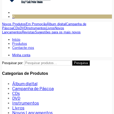
0
Novos Produtos
Em Promoção
Álbum digital
Campanha de
Páscoa
CDs
DVD
Instrumentos
Livros
Novos
Lançamentos
Revistas
Sugestões para os mais novos
Início
Produtos
Contacte-nos
Minha conta
Pesquisar por:
Pesquisa
Categorias de Produtos
Álbum digital
Campanha de Páscoa
CDs
DVD
Instrumentos
Livros
Novos Lançamentos