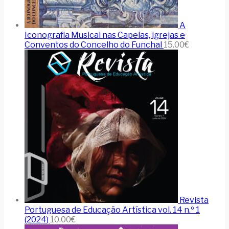
A
Iconografia Musical nas Capelas, igrejas e
Conventos do Concelho do Funchal
15.00
€
Revista
Portuguesa de Educação Artística vol. 14 n.º 1
(2024)
10.00
€