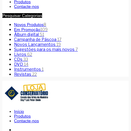
Produtos
Contacte-nos
Pesquisar Categorias
8
Novos Produtos
109
Em Promoção
Álbum digital
51
Campanha de Páscoa
17
Novos Lançamentos
19
Sugestões para os mais novos
7
Livros
62
CDs
33
DVD
14
Instrumentos
1
Revistas
22
Início
Produtos
Contacte-nos