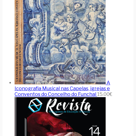
A
Iconografia Musical nas Capelas, igrejas e
Conventos do Concelho do Funchal
15.00
€