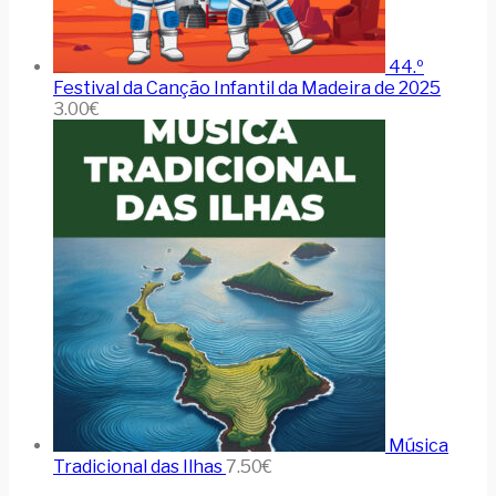
44.º
Festival da Canção Infantil da Madeira de 2025
3.00
€
Música
Tradicional das Ilhas
7.50
€