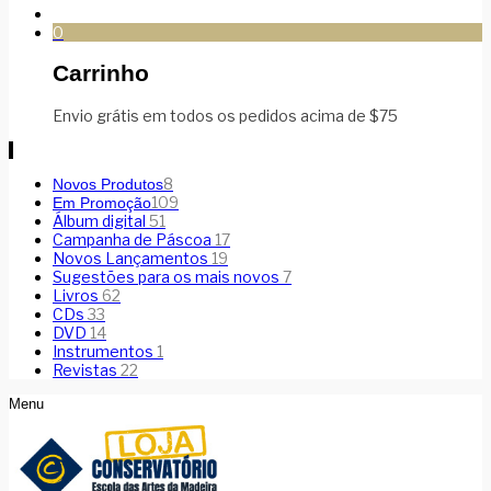
0
Carrinho
Envio grátis em todos os pedidos acima de $75
8
Novos Produtos
109
Em Promoção
Álbum digital
51
Campanha de Páscoa
17
Novos Lançamentos
19
Sugestões para os mais novos
7
Livros
62
CDs
33
DVD
14
Instrumentos
1
Revistas
22
Menu