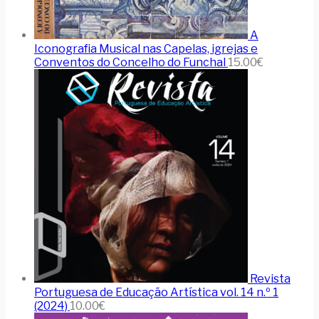
A
Iconografia Musical nas Capelas, igrejas e
Conventos do Concelho do Funchal
15.00
€
Revista
Portuguesa de Educação Artística vol. 14 n.º 1
(2024)
10.00
€