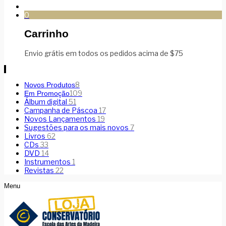
0
Carrinho
Envio grátis em todos os pedidos acima de $75
8
Novos Produtos
109
Em Promoção
Álbum digital
51
Campanha de Páscoa
17
Novos Lançamentos
19
Sugestões para os mais novos
7
Livros
62
CDs
33
DVD
14
Instrumentos
1
Revistas
22
Menu