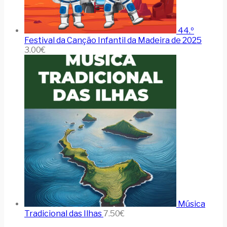
44.º
Festival da Canção Infantil da Madeira de 2025
3.00
€
Música
Tradicional das Ilhas
7.50
€