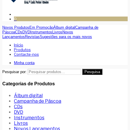
0
Novos Produtos
Em Promoção
Álbum digital
Campanha de
Páscoa
CDs
DVD
Instrumentos
Livros
Novos
Lançamentos
Revistas
Sugestões para os mais novos
Início
Produtos
Contacte-nos
Minha conta
Pesquisar por:
Pesquisa
Categorias de Produtos
Álbum digital
Campanha de Páscoa
CDs
DVD
Instrumentos
Livros
Novos Lançamentos