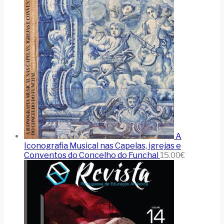
A
Iconografia Musical nas Capelas, igrejas e
Conventos do Concelho do Funchal
15.00
€