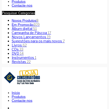
Produtos
Contacte-nos
Pesquisar Categorias
8
Novos Produtos
109
Em Promoção
Álbum digital
51
Campanha de Páscoa
17
Novos Lançamentos
19
Sugestões para os mais novos
7
Livros
62
CDs
33
DVD
14
Instrumentos
1
Revistas
22
Início
Produtos
Contacte-nos